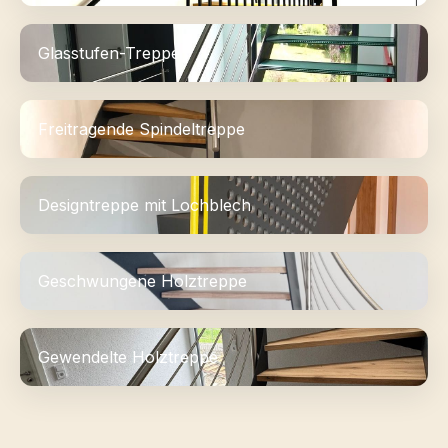
Glasstufen-Treppe
Freitragende Spindeltreppe
Designtreppe mit Lochblech
Geschwungene Holztreppe
Gewendelte Holztreppe