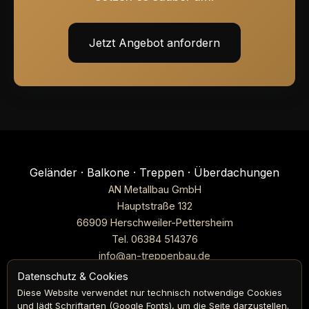
Jetzt Angebot anfordern
Geländer · Balkone · Treppen · Überdachungen
AN Metallbau GmbH
Hauptstraße 132
66909 Herschweiler-Pettersheim
Tel.
06384 514376
info@an-treppenbau.de
Leistungen
Referenzen
Ratgeber
Förderung
Über uns
Datenschutz & Cookies
Kontakt
Diese Website verwendet nur technisch notwendige Cookies
und lädt Schriftarten (Google Fonts), um die Seite darzustellen.