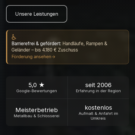
Unsere Leistungen
♿
Barrierefrei & gefördert:
Handläufe, Rampen &
Geländer – bis 4.180 € Zuschuss
Förderung ansehen
→
5,0 ★
seit 2006
Google-Bewertungen
Erfahrung in der Region
kostenlos
Meister­betrieb
Aufmaß & Anfahrt im
Metallbau & Schlosserei
Umkreis